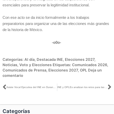
esenciales para preservar la legitimidad institucional.
Con ese acto se da inicio formalmente a los trabajos
preparatorios para organizar una de las elecciones más grandes
de la historia de México.
-o0o-
Categorías:
Al día
,
Destacada INE
,
Elecciones 2027
,
Noticias
,
Voto y Elecciones
Etiquetas:
Comunicados 2026
,
Comunicados de Prensa
,
Elecciones 2027
,
OPL
Deja un
comentario
Ant
S
Asiste Vocal Ejecutiva del INE en Durango a la Sesión del Pleno Infantil 2026 y ceremonia de premiación del Concurso de Magistrada o Magistrado Infantil
INE y OPLEs analizan los retos para las elecciones federales, locales y del Poder Judicial
Categorías