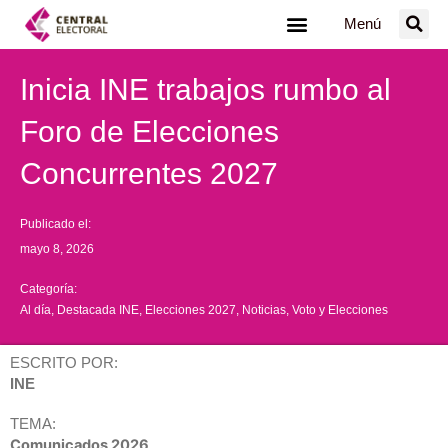
Ir
Menú
al
contenido
Inicia INE trabajos rumbo al
Foro de Elecciones
Concurrentes 2027
Publicado el:
mayo 8, 2026
Categoría:
Al día
,
Destacada INE
,
Elecciones 2027
,
Noticias
,
Voto y Elecciones
ESCRITO POR:
INE
TEMA:
Comunicados 2026