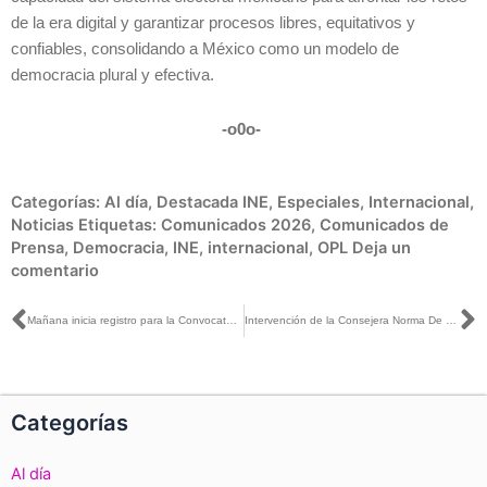
de la era digital y garantizar procesos libres, equitativos y
confiables, consolidando a México como un modelo de
democracia plural y efectiva.
-o0o-
Categorías:
Al día
,
Destacada INE
,
Especiales
,
Internacional
,
Noticias
Etiquetas:
Comunicados 2026
,
Comunicados de
Prensa
,
Democracia
,
INE
,
internacional
,
OPL
Deja un
comentario
Ant
S
Mañana inicia registro para la Convocatoria del Consejo Local del INE en Quintana Roo
Intervención de la Consejera Norma De La Cruz, durante la presentación del «Estudio México, un modelo de institucionalidad normativa y participación ciudadana»
Categorías
Al día