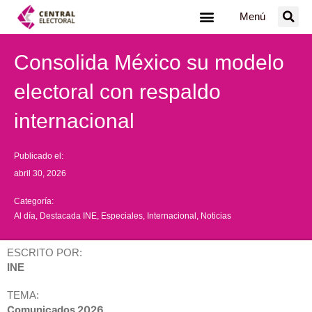
Ir
Menú
al
contenido
Consolida México su modelo
electoral con respaldo
internacional
Publicado el:
abril 30, 2026
Categoría:
Al día
,
Destacada INE
,
Especiales
,
Internacional
,
Noticias
ESCRITO POR:
INE
TEMA:
Comunicados 2026