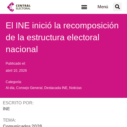
Ir
Menú
al
contenido
El INE inició la recomposición
de la estructura electoral
nacional
Publicado el:
abril 10, 2026
Categoría:
Al día
,
Consejo General
,
Destacada INE
,
Noticias
ESCRITO POR:
INE
TEMA:
Comunicados 2026