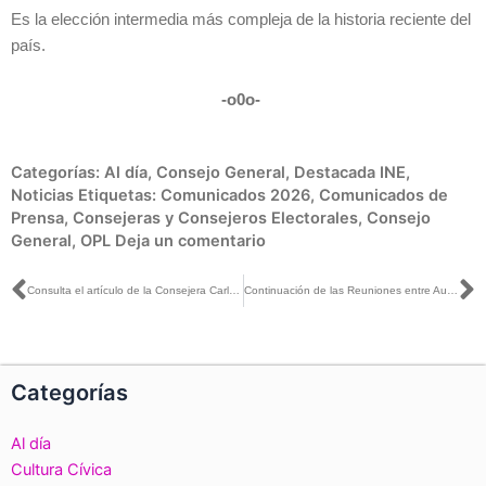
Es la elección intermedia más compleja de la historia reciente del
país.
-o0o-
Categorías:
Al día
,
Consejo General
,
Destacada INE
,
Noticias
Etiquetas:
Comunicados 2026
,
Comunicados de
Prensa
,
Consejeras y Consejeros Electorales
,
Consejo
General
,
OPL
Deja un comentario
Ant
S
Consulta el artículo de la Consejera Carla Humphrey publicado en La Silla Rota
Continuación de las Reuniones entre Autoridades del INE y Partidos Políticos.
Categorías
Al día
Cultura Cívica