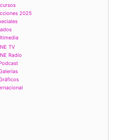
scursos
ecciones 2025
eciales
tados
ltimedia
INE TV
INE Radio
Podcast
Galerías
Gráficos
ernacional