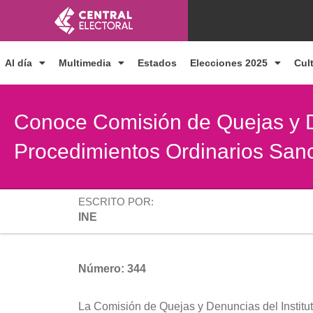
Ir
al
contenido
Al día
Multimedia
Estados
Elecciones 2025
Cul
Conoce Comisión de Quejas y 
Procedimientos Ordinarios Sa
ESCRITO POR:
INE
Número: 344
La Comisión de Quejas y Denuncias del Institut