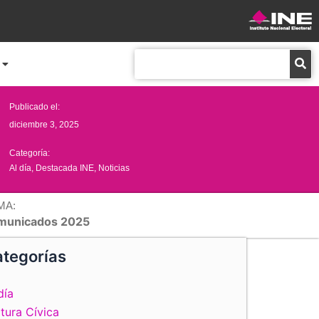
Buscar
Publicado el:
diciembre 3, 2025
Categoría:
Al día
,
Destacada INE
,
Noticias
MA:
municados 2025
tegorías
día
tura Cívica