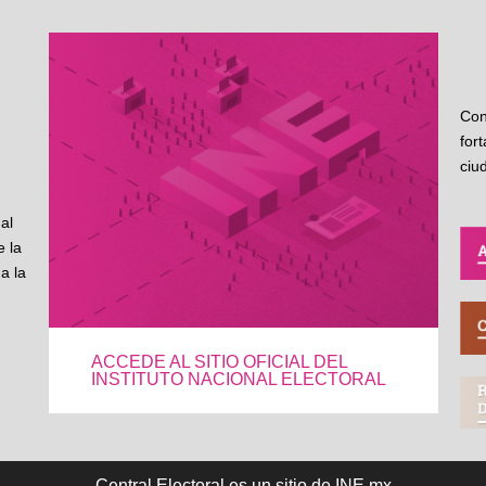
Con
for
ciu
al
 la
a la
ACCEDE AL SITIO OFICIAL DEL
INSTITUTO NACIONAL ELECTORAL
Central Electoral es un sitio de INE.mx