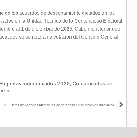
rme de los acuerdos de desechamiento dictados en los
cados en la Unidad Técnica de lo Contencioso Electoral
iembre al 1 de diciembre de 2025. Cabe mencionar que
iscutidos se someterán a votación del Consejo General
.
Etiquetas:
comunicados 2025
,
Comunicados de
ario
Sigu
Resumen de la Sesión Extraordinaria del Consejo General del INE, 3 de diciembre de 2025
Datos de Acciones Afirmativas de personas en situación de discriminación durante las Elecciones 2024