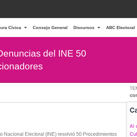
tura Cívica
Consejo General
Discursos
ABC Electoral
Denuncias del INE 50
ncionadores
TE
co
Ca
Al 
Cul
o Nacional Electoral (INE) resolvió 50 Procedimientos