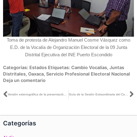
Toma de protesta de Alejandro Manuel Cosme Vásquez como
E.D. de la Vocalía de Organización Electoral de la 09 Junta
Distrital Ejecutiva del INE Puerto Escondido
Categorías:
Estados
Etiquetas:
Cambio Vocalías
,
Juntas
Distritales
,
Oaxaca
,
Servicio Profesional Electoral Nacional
Deja un comentario
Ant
S
Versión estenográfica de la presentación de la estadística de las Elecciones 2024 y del Proceso Electoral del Poder Judicial 2025, a través del Sistema de Consulta de la Estadística de las Elecciones (SICEE)
Guía de la Sesión Extraordinaria del Consejo General del INE, 27 de noviembre de 2025
Categorías