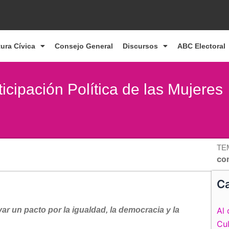
tura Cívica
Consejo General
Discursos
ABC Electoral
icipación Política de las Mujeres
TE
co
Ca
var un pacto por la igualdad, la democracia y la
Al 
Cul