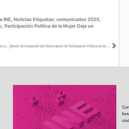
a INE
,
Noticias
Etiquetas:
comunicados 2025
,
o
,
Participación Política de la Mujer
Deja un
Sigu
El INE refrenda su compromiso de seguir impulsando la participación política de las mujeres
Sesión de instalación del Observatorio de Participación Política de las Mujeres en México
Con
for
ciu