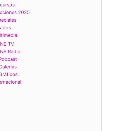
scursos
ecciones 2025
eciales
tados
ltimedia
INE TV
INE Radio
Podcast
Galerías
Gráficos
ernacional