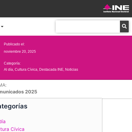
Buscar
Publicado el:
noviembre 20, 2025
Categoría:
Al día
,
Cultura Cívica
,
Destacada INE
,
Noticias
MA:
municados 2025
tegorías
día
tura Cívica