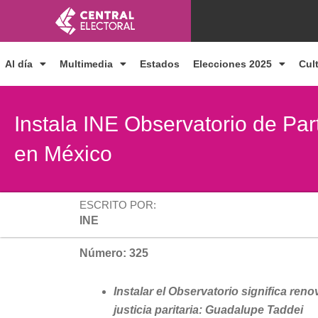
Ir
al
contenido
Al día
Multimedia
Estados
Elecciones 2025
Cul
Instala INE Observatorio de Part
en México
ESCRITO POR:
INE
Número: 325
Instalar el Observatorio significa reno
justicia paritaria: Guadalupe Taddei