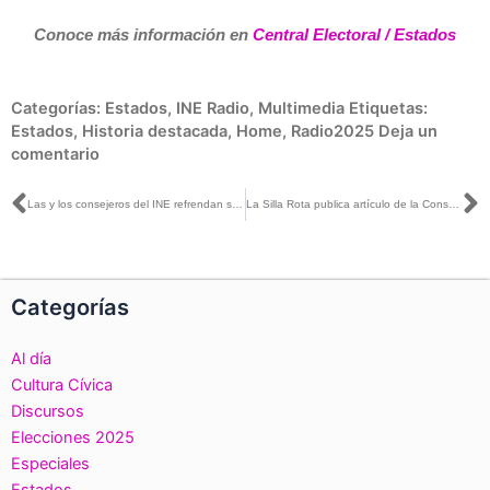
Conoce más información en
Central Electoral / Estados
Categorías:
Estados
,
INE Radio
,
Multimedia
Etiquetas:
Estados
,
Historia destacada
,
Home
,
Radio2025
Deja un
comentario
Ant
S
Las y los consejeros del INE refrendan su compromiso con la colegialidad, la independencia y la imparcialidad en la toma de decisiones
La Silla Rota publica artículo de la Consejera Electoral Norma Irene de la Cruz
Categorías
Al día
Cultura Cívica
Discursos
Elecciones 2025
Especiales