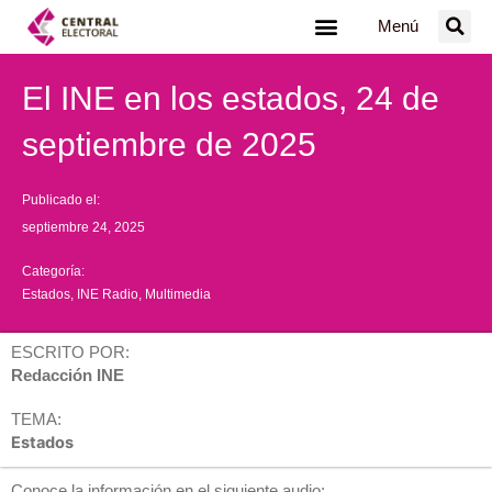
Ir
Menú
al
contenido
El INE en los estados, 24 de
septiembre de 2025
Publicado el:
septiembre 24, 2025
Categoría:
Estados
,
INE Radio
,
Multimedia
ESCRITO POR:
Redacción INE
TEMA:
Estados
Conoce la información en el siguiente audio: