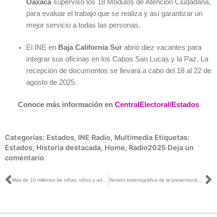
Oaxaca
supervisó los 18 Módulos de Atención Ciudadana,
para evaluar el trabajo que se realiza y así garantizar un
mejor servicio a todas las personas.
El INE en
Baja California Sur
abrió diez vacantes para
integrar sus oficinas en los Cabos San Lucas y la Paz. La
recepción de documentos se llevará a cabo del 18 al 22 de
agosto de 2025.
Conoce más información en
CentralElectoral/Estados
Categorías:
Estados
,
INE Radio
,
Multimedia
Etiquetas:
Estados
,
Historia destacada
,
Home
,
Radio2025
Deja un
comentario
Ant
S
Más de 10 millones de niñas, niños y adolescentes participaron en la Consulta Infantil y Juvenil 2024
Versión estenográfica de la presentación de resultados de la Consulta Infantil y Juvenil 2024