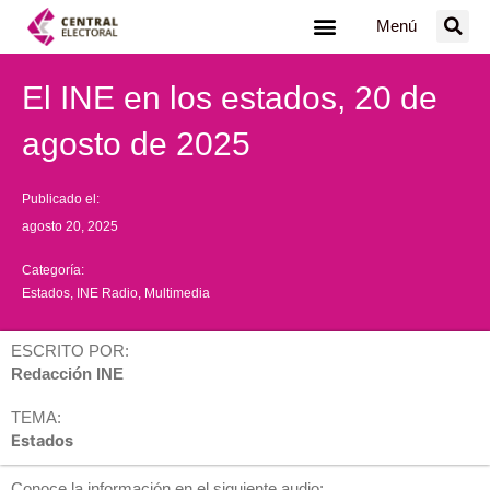
Ir
Menú
al
contenido
El INE en los estados, 20 de
agosto de 2025
Publicado el:
agosto 20, 2025
Categoría:
Estados
,
INE Radio
,
Multimedia
ESCRITO POR:
Redacción INE
TEMA:
Estados
Conoce la información en el siguiente audio: