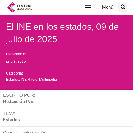
Ir
Menú
al
contenido
El INE en los estados, 09 de
julio de 2025
Publicado el:
julio 9, 2025
Categoría:
Estados
,
INE Radio
,
Multimedia
ESCRITO POR:
Redacción INE
TEMA:
Estados
Conoce la información: