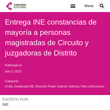
Ir
Menú
al
contenido
Entrega INE constancias de
mayoría a personas
magistradas de Circuito y
juzgadoras de Distrito
Publicado el:
julio 3, 2025
Categoría:
Al día
,
Destacada INE
,
Elección Poder Judicial
,
Noticias
,
Voto y Elecciones
ESCRITO POR:
INE