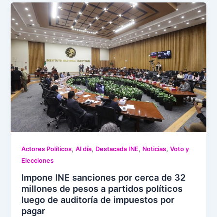
,
,
,
,
Actores Políticos
Al día
Destacada INE
Noticias
Voto y
Elecciones
Impone INE sanciones por cerca de 32
millones de pesos a partidos políticos
luego de auditoría de impuestos por
pagar