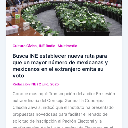
,
,
Cultura Cívica
INE Radio
Multimedia
Busca INE establecer nueva ruta para
que un mayor número de mexicanas y
mexicanos en el extranjero emita su
voto
Redacción INE
/
2 julio, 2025
Conoce más aquí: Transcripción del audio: En sesión
extraordinaria del Consejo General la Consejera
Claudia Zavala, indicó que el Instituto ha presentado
propuestas novedosas para facilitar el llenado de
solicitud de inscripción al Padrón Electoral y la
conformación de la Lista Nominal de Electores en el