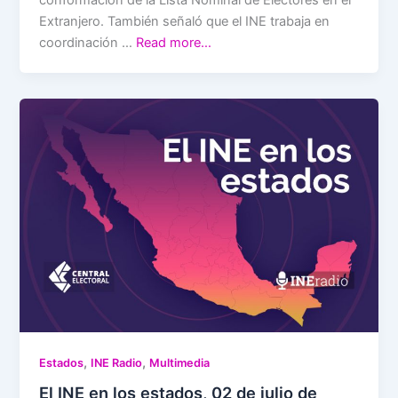
Extranjero. También señaló que el INE trabaja en
coordinación …
Read more…
,
,
Estados
INE Radio
Multimedia
El INE en los estados, 02 de julio de