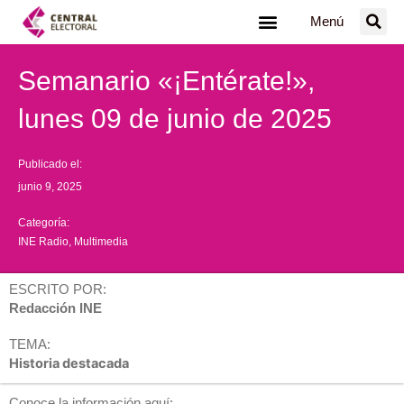
Ir
Menú
al
contenido
Semanario «¡Entérate!»,
lunes 09 de junio de 2025
Publicado el:
junio 9, 2025
Categoría:
INE Radio
,
Multimedia
ESCRITO POR:
Redacción INE
TEMA:
Historia destacada
Conoce la información aquí: