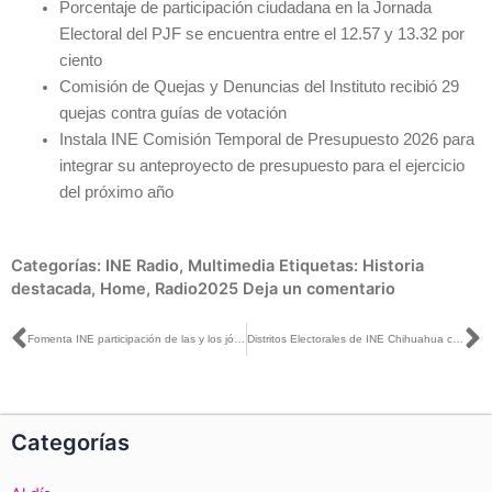
Porcentaje de participación ciudadana en la Jornada
Electoral del PJF se encuentra entre el 12.57 y 13.32 por
ciento
Comisión de Quejas y Denuncias del Instituto recibió 29
quejas contra guías de votación
Instala INE Comisión Temporal de Presupuesto 2026 para
integrar su anteproyecto de presupuesto para el ejercicio
del próximo año
Categorías:
INE Radio
,
Multimedia
Etiquetas:
Historia
destacada
,
Home
,
Radio2025
Deja un comentario
Ant
S
Fomenta INE participación de las y los jóvenes en los asuntos públicos a través de #JuventudActúaMX 2025
Distritos Electorales de INE Chihuahua culminan cómputos de la elección del Poder Judicial de la Federación
Categorías