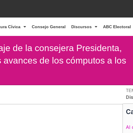
tura Cívica
Consejo General
Discursos
ABC Electoral
je de la consejera Presidenta,
s avances de los cómputos a los
TE
Di
Ca
Al 