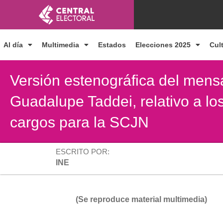
Ir
al
contenido
Al día
Multimedia
Estados
Elecciones 2025
Cul
Versión estenográfica del mensa
Guadalupe Taddei, relativo a lo
cargos para la SCJN
ESCRITO POR:
INE
(Se reproduce material multimedia)