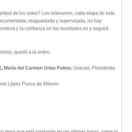
ridad de los votos? Les reiteramos, cada etapa de este
documentada, resguardada y supervisada, no hay
erteza y la confianza en los resultados es y seguirá
omiso, quedó a la orden.
E,
María del Carmen Urías Palma:
Gracias, Presidenta.
net López Ponce de Milenio.
pal tema que está rondando en las últimas horas, sobre el