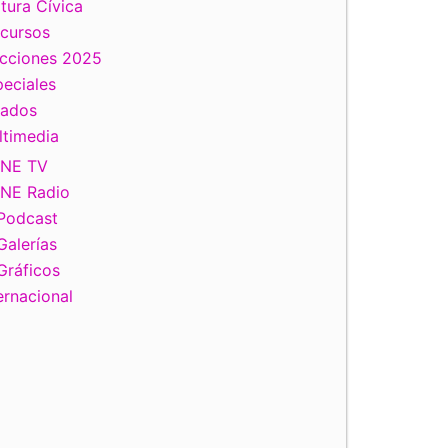
tura Cívica
scursos
ecciones 2025
eciales
tados
ltimedia
INE TV
INE Radio
Podcast
Galerías
Gráficos
ernacional