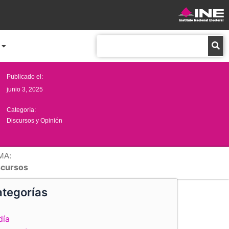
Buscar
Publicado el:
junio 3, 2025
Categoría:
Discursos y Opinión
MA:
scursos
tegorías
día