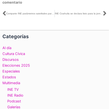
comentario
Ant
S
Comparte INE parámetros satelitales para la transmisión de la Jornada Electoral del PEEPJF 2024-2025
INE Coahuila se declara listo para la jornada electoral del Poder Judicial este 1ro de junio
Categorías
Al día
Cultura Cívica
Discursos
Elecciones 2025
Especiales
Estados
Multimedia
INE TV
INE Radio
Podcast
Galerías