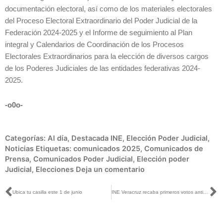
documentación electoral, así como de los materiales electorales
del Proceso Electoral Extraordinario del Poder Judicial de la
Federación 2024-2025 y el Informe de seguimiento al Plan
integral y Calendarios de Coordinación de los Procesos
Electorales Extraordinarios para la elección de diversos cargos
de los Poderes Judiciales de las entidades federativas 2024-
2025.
-o0o-
Categorías:
Al día
,
Destacada INE
,
Elección Poder Judicial
,
Noticias
Etiquetas:
comunicados 2025
,
Comunicados de
Prensa
,
Comunicados Poder Judicial
,
Elección poder
Judicial
,
Elecciones
Deja un comentario
Ant
S
Ubica tu casilla este 1 de junio
INE Veracruz recaba primeros votos anticipados de los procesos electorales en la entidad