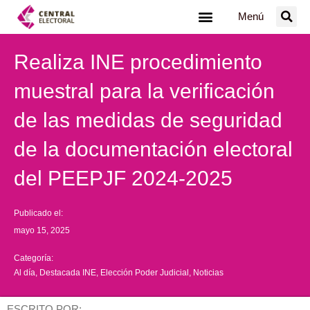
Ir
Menú
al
contenido
Realiza INE procedimiento
muestral para la verificación
de las medidas de seguridad
de la documentación electoral
del PEEPJF 2024-2025
Publicado el:
mayo 15, 2025
Categoría:
Al día
,
Destacada INE
,
Elección Poder Judicial
,
Noticias
ESCRITO POR: