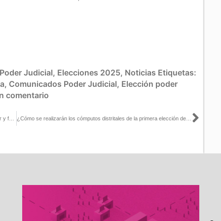
Poder Judicial
,
Elecciones 2025
,
Noticias
Etiquetas:
sa
,
Comunicados Poder Judicial
,
Elección poder
n comentario
Sigu
Firma INE convenio con la Cadena Comercial OXXO para informar y facilitar la participación ciudadana el 1 de junio
¿Cómo se realizarán los cómputos distritales de la primera elección del Poder Judicial?