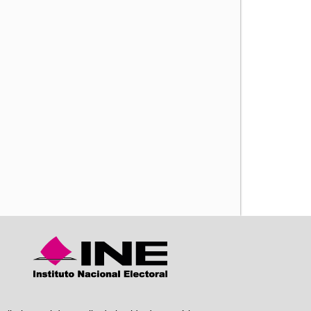
iente