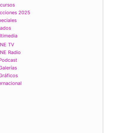
scursos
ecciones 2025
eciales
tados
ltimedia
INE TV
INE Radio
Podcast
Galerías
Gráficos
ernacional