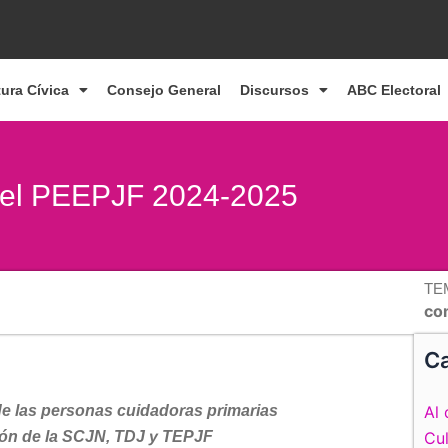
tura Cívica
Consejo General
Discursos
ABC Electoral
 del PEEPJF 2024-2025
TE
co
Ca
 de las personas cuidadoras primarias
Al 
ción de la SCJN, TDJ y TEPJF
Cul