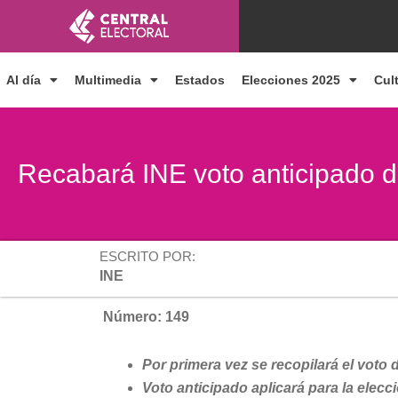
Ir
al
contenido
Al día
Multimedia
Estados
Elecciones 2025
Cul
Recabará INE voto anticipado
ESCRITO POR:
INE
Número: 149
Por primera vez se recopilará el voto
Voto anticipado aplicará para la elec