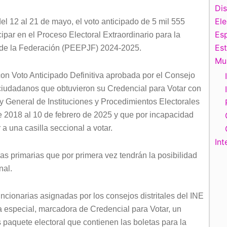
Di
El
del 12 al 21 de mayo, el voto anticipado de 5 mil 555
Esp
par en el Proceso Electoral Extraordinario para la
Es
l de la Federación (PEEPJF) 2024-2025.
Mu
on Voto Anticipado Definitiva aprobada por el Consejo
s ciudadanos que obtuvieron su Credencial para Votar con
ey General de Instituciones y Procedimientos Electorales
 2018 al 10 de febrero de 2025 y que por incapacidad
 a una casilla seccional a votar.
Int
s primarias que por primera vez tendrán la posibilidad
nal.
uncionarias asignadas por los consejos distritales del INE
ra especial, marcadora de Credencial para Votar, un
es paquete electoral que contienen las boletas para la