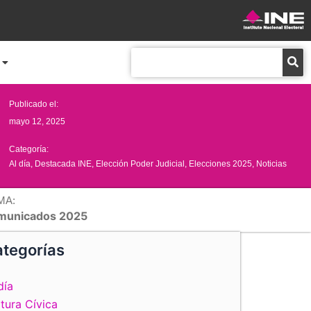
Buscar
Publicado el:
mayo 12, 2025
Categoría:
Al día
,
Destacada INE
,
Elección Poder Judicial
,
Elecciones 2025
,
Noticias
MA:
municados 2025
tegorías
día
tura Cívica