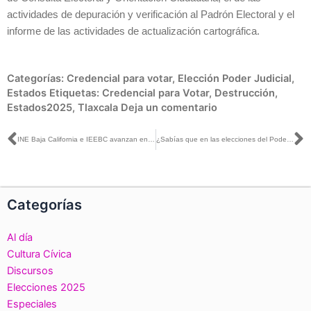
actividades de depuración y verificación al Padrón Electoral y el
informe de las actividades de actualización cartográfica.
Categorías:
Credencial para votar
,
Elección Poder Judicial
,
Estados
Etiquetas:
Credencial para Votar
,
Destrucción
,
Estados2025
,
Tlaxcala
Deja un comentario
Ant
S
INE Baja California e IEEBC avanzan en organización del Proceso Electoral Extraordinario del Poder Judicial 2025
¿Sabías que en las elecciones del Poder Judicial se utilizará la urna única para depositar tu voto por los distintos cargos a elegir?
Categorías
Al día
Cultura Cívica
Discursos
Elecciones 2025
Especiales