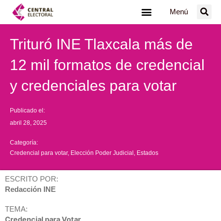
Ir
Menú
al
contenido
Trituró INE Tlaxcala más de
12 mil formatos de credencial
y credenciales para votar
Publicado el:
abril 28, 2025
Categoría:
Credencial para votar
,
Elección Poder Judicial
,
Estados
ESCRITO POR:
Redacción INE
TEMA:
Credencial para Votar