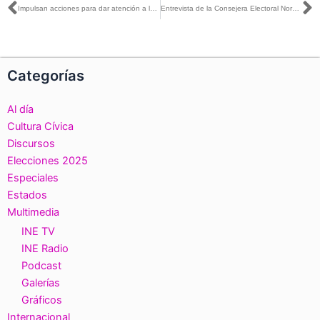
Ant
S
Impulsan acciones para dar atención a la violencia política en razón de género: INE Querétaro
Entrevista de la Consejera Electoral Norma De La Cruz con Bianca Aguirre para La Octava
Categorías
Al día
Cultura Cívica
Discursos
Elecciones 2025
Especiales
Estados
Multimedia
INE TV
INE Radio
Podcast
Galerías
Gráficos
Internacional