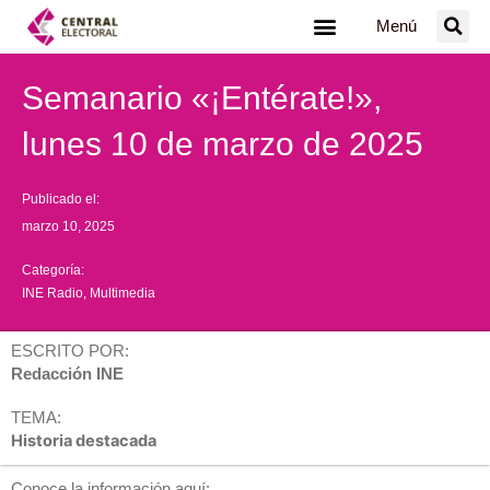
Ir
Menú
al
contenido
Semanario «¡Entérate!»,
lunes 10 de marzo de 2025
Publicado el:
marzo 10, 2025
Categoría:
INE Radio
,
Multimedia
ESCRITO POR:
Redacción INE
TEMA:
Historia destacada
Conoce la información aquí: