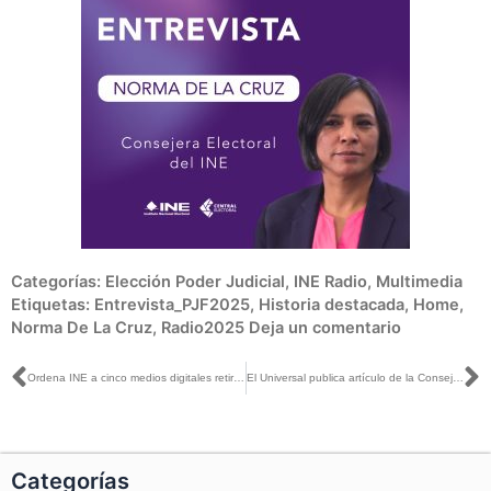
Categorías:
Elección Poder Judicial
,
INE Radio
,
Multimedia
Etiquetas:
Entrevista_PJF2025
,
Historia destacada
,
Home
,
Norma De La Cruz
,
Radio2025
Deja un comentario
Ant
S
Ordena INE a cinco medios digitales retirar publicaciones que podrían constituir Violencia Política en Razón de Género
El Universal publica artículo de la Consejera Electoral Carla Humphrey
Categorías