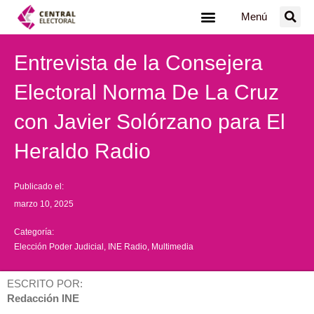
Ir
Menú
al
contenido
Entrevista de la Consejera
Electoral Norma De La Cruz
con Javier Solórzano para El
Heraldo Radio
Publicado el:
marzo 10, 2025
Categoría:
Elección Poder Judicial
,
INE Radio
,
Multimedia
ESCRITO POR:
Redacción INE