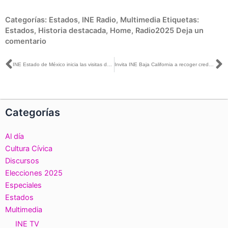
Categorías:
Estados
,
INE Radio
,
Multimedia
Etiquetas:
Estados
,
Historia destacada
,
Home
,
Radio2025
Deja un
comentario
Ant
S
INE Estado de México inicia las visitas domiciliarias para el Voto Anticipado
Invita INE Baja California a recoger credenciales a más tardar el 31 de marzo
Categorías
Al día
Cultura Cívica
Discursos
Elecciones 2025
Especiales
Estados
Multimedia
INE TV