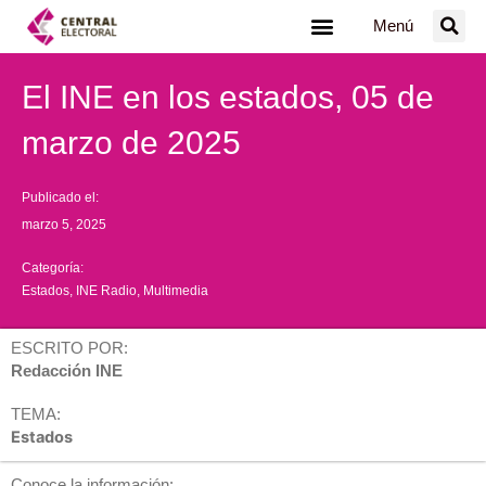
Ir
Menú
al
contenido
El INE en los estados, 05 de
marzo de 2025
Publicado el:
marzo 5, 2025
Categoría:
Estados
,
INE Radio
,
Multimedia
ESCRITO POR:
Redacción INE
TEMA:
Estados
Conoce la información: