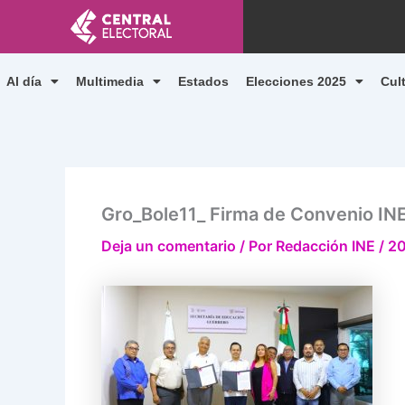
Ir
al
contenido
Al día
Multimedia
Estados
Elecciones 2025
Cul
Gro_Bole11_ Firma de Convenio IN
Deja un comentario
/ Por
Redacción INE
/
20