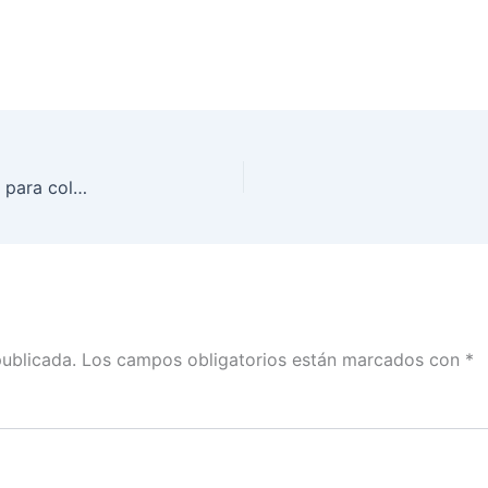
Titulares del INE Guerrero y SEG firman convenio para colaborar en la elección judicial 2025
publicada.
Los campos obligatorios están marcados con
*