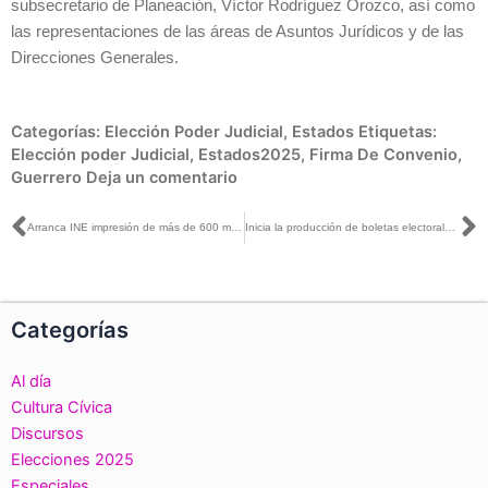
subsecretario de Planeación, Víctor Rodríguez Orozco, así como
las representaciones de las áreas de Asuntos Jurídicos y de las
Direcciones Generales.
Categorías:
Elección Poder Judicial
,
Estados
Etiquetas:
Elección poder Judicial
,
Estados2025
,
Firma De Convenio
,
Guerrero
Deja un comentario
Ant
S
Arranca INE impresión de más de 600 millones de boletas para elección judicial
Inicia la producción de boletas electorales para el Proceso Electoral Extraordinario del Poder Judicial de la Federación 2024-2025
Categorías
Al día
Cultura Cívica
Discursos
Elecciones 2025
Especiales