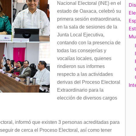
Nacional Electoral (INE) en el
Di
estado de Oaxaca, celebró su
El
primera sesión extraordinaria,
Esp
en la sala de sesiones de la
Es
Junta Local Ejecutiva,
Mu
contando con la presencia de
todas las consejerías y
vocalías locales, quienes
rindieron sus informes
respecto a las actividades
derivas del Proceso Electoral
Int
Extraordinario para la
elección de diversos cargos
.
toral, informó que existen 3 personas acreditadas para
seguir de cerca el Proceso Electoral, así como tener