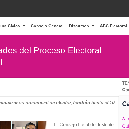
tura Cívica
Consejo General
Discursos
ABC Electoral
des del Proceso Electoral
l
TE
Ca
Ca
ualizar su credencial de elector, tendrán hasta el 10
Al 
El Consejo Local del Instituto
Cul