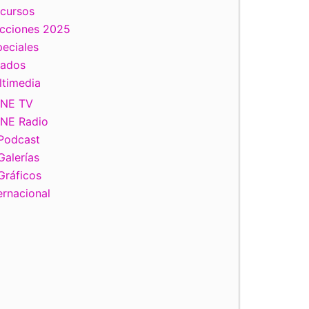
scursos
ecciones 2025
eciales
tados
ltimedia
INE TV
INE Radio
Podcast
Galerías
Gráficos
ernacional