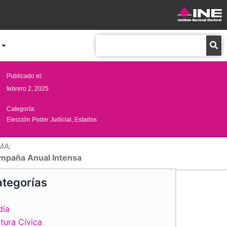
Buscar
Publicado el:
febrero 2, 2025
Categoría:
Elección Poder Judicial
,
Estados
MA:
mpaña Anual Intensa
tegorías
día
tura Cívica