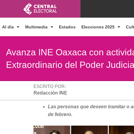
Ir
al
contenido
Al día
Multimedia
Estados
Elecciones 2025
Cul
Avanza INE Oaxaca con activida
Extraordinario del Poder Judicia
ESCRITO POR:
Redacción INE
Las personas que deseen tramitar o act
de febrero.