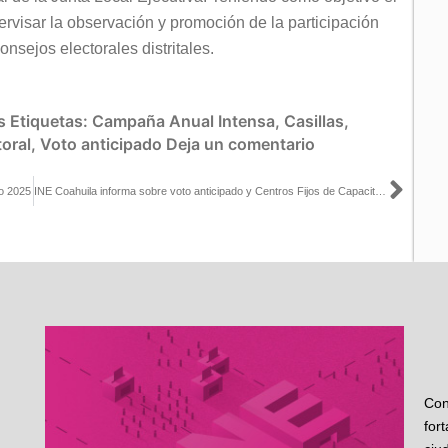
ervisar la observación y promoción de la participación
nsejos electorales distritales.
s
Etiquetas:
Campaña Anual Intensa
,
Casillas
,
oral
,
Voto anticipado
Deja un comentario
Sigu
io 2025
INE Coahuila informa sobre voto anticipado y Centros Fijos de Capacitación
Con
for