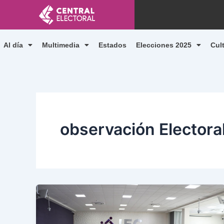
Ir
al
contenido
Al día
Multimedia
Estados
Elecciones 2025
Cul
observación Electora