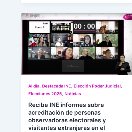
,
,
,
Al día
Destacada INE
Elección Poder Judicial
,
Elecciones 2025
Noticias
Recibe INE informes sobre
acreditación de personas
observadoras electorales y
visitantes extranjeras en el