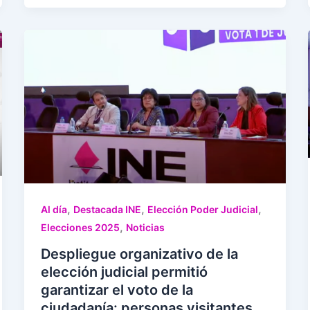
,
,
,
Al día
Destacada INE
Elección Poder Judicial
,
Elecciones 2025
Noticias
Despliegue organizativo de la
elección judicial permitió
garantizar el voto de la
ciudadanía: personas visitantes