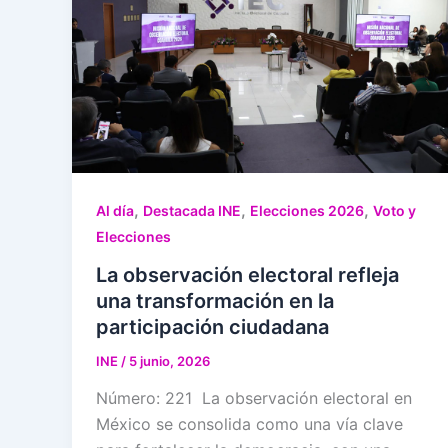
,
,
,
Al día
Destacada INE
Elecciones 2026
Voto y
Elecciones
La observación electoral refleja
una transformación en la
participación ciudadana
INE
/
5 junio, 2026
Número: 221 La observación electoral en
México se consolida como una vía clave