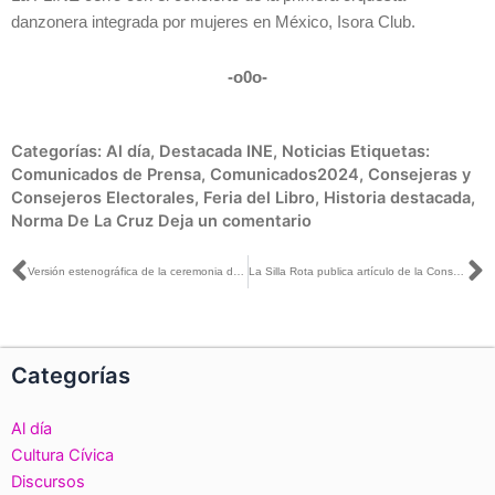
danzonera integrada por mujeres en México, Isora Club.
-o0o-
Categorías:
Al día
,
Destacada INE
,
Noticias
Etiquetas:
Comunicados de Prensa
,
Comunicados2024
,
Consejeras y
Consejeros Electorales
,
Feria del Libro
,
Historia destacada
,
Norma De La Cruz
Deja un comentario
Ant
S
Versión estenográfica de la ceremonia de clausura: Feria del Libro del Instituto Nacional Electoral (FLINE) «Género, Inclusión y Democracia
La Silla Rota publica artículo de la Consejera Carla Humphrey titulado: Rumbo a la igualdad sustantiva en México
Categorías
Al día
Cultura Cívica
Discursos