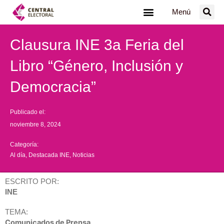
Ir
Menú
al
contenido
Clausura INE 3a Feria del
Libro “Género, Inclusión y
Democracia”
Publicado el:
noviembre 8, 2024
Categoría:
Al día
,
Destacada INE
,
Noticias
ESCRITO POR:
INE
TEMA:
Comunicados de Prensa