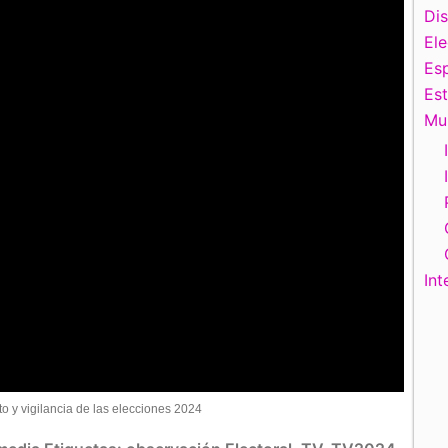
Di
El
Esp
Es
Mu
Int
o y vigilancia de las elecciones 2024