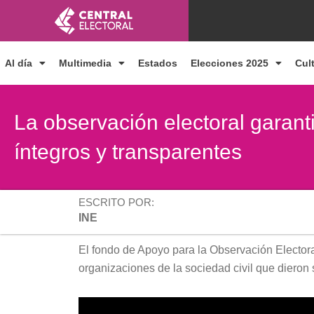
Ir
al
contenido
Al día
Multimedia
Estados
Elecciones 2025
Cul
La observación electoral garant
íntegros y transparentes
ESCRITO POR:
INE
El fondo de Apoyo para la Observación Electora
organizaciones de la sociedad civil que dieron