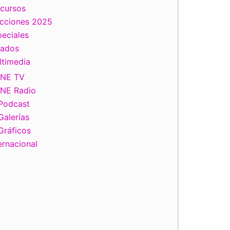
scursos
ecciones 2025
eciales
tados
ltimedia
INE TV
INE Radio
Podcast
Galerías
Gráficos
ernacional