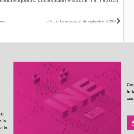
media
Etiquetas:
observación Electoral
,
TV
,
TV2024
Sigu
El INE garantiza el derecho de la ciudadanía a participar como observadoras y observadores en los procesos electorales
El INE en los estados, 25 de septiembre de 2024
Con
for
ciu
al
 la
a la