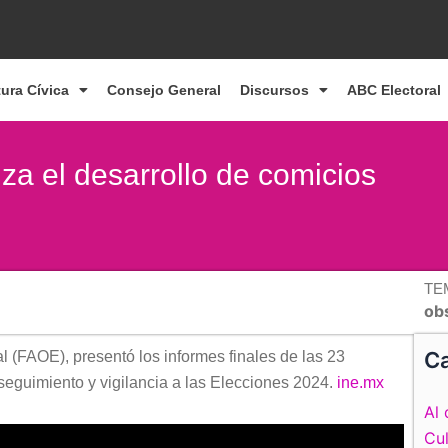
tura Cívica
Consejo General
Discursos
ABC Electoral
iza el desarrollo de comicios
TE
ob
Ca
l (FAOE), presentó los informes finales de las 23
 seguimiento y vigilancia a las Elecciones 2024.
ine.mx
Al 
Cul