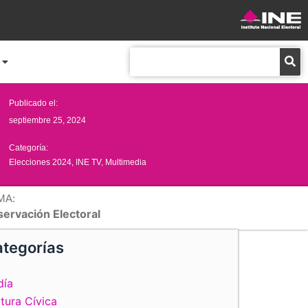
Buscar
Publicado el:
septiembre 25, 2024
Categoría:
Elecciones 2024
,
INE TV
,
Multimedia
MA:
servación Electoral
tegorías
día
tura Cívica