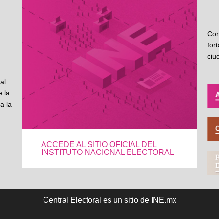
Con
for
ciu
al
 la
a la
ACCEDE AL SITIO OFICIAL DEL
INSTITUTO NACIONAL ELECTORAL
Central Electoral es un sitio de INE.mx