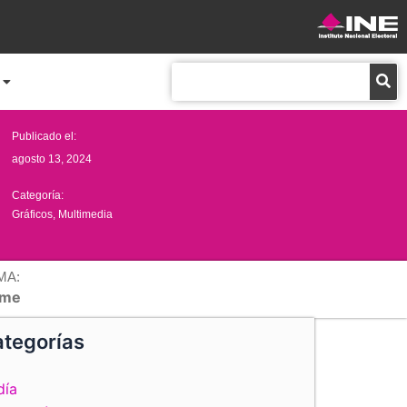
Buscar
Publicado el:
agosto 13, 2024
Categoría:
Gráficos
,
Multimedia
MA:
me
tegorías
día