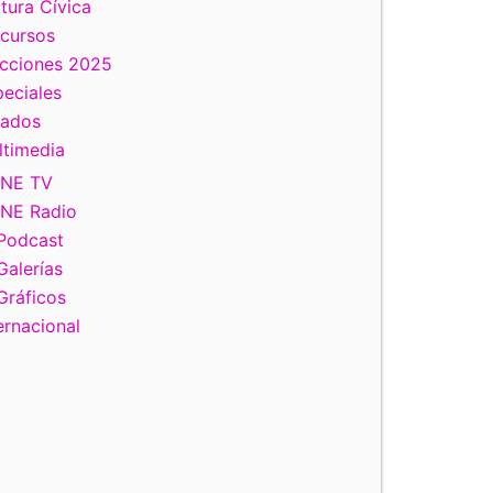
tura Cívica
scursos
ecciones 2025
eciales
tados
ltimedia
INE TV
INE Radio
Podcast
Galerías
Gráficos
ernacional