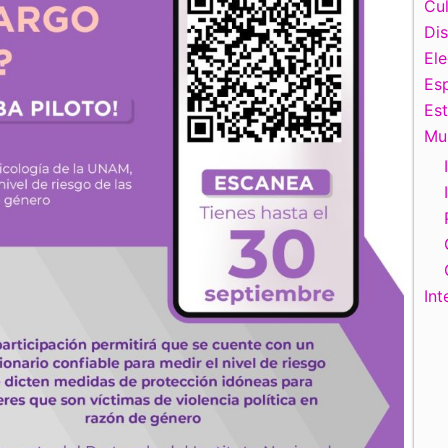
Cul
Di
El
Esp
Es
Mu
Int