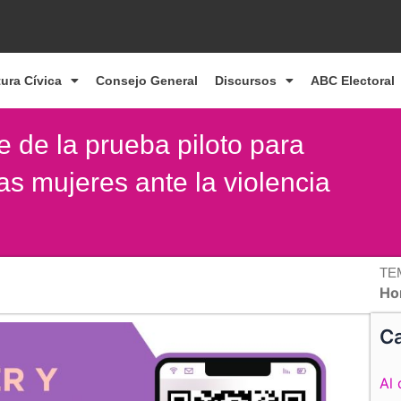
tura Cívica
Consejo General
Discursos
ABC Electoral
 de la prueba piloto para
 las mujeres ante la violencia
TE
Ho
Ca
Al 