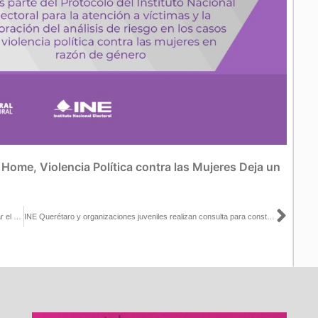
:
Home
,
Violencia Política contra las Mujeres
Deja un
Sigu
Escanea el código QR y sé parte de la prueba piloto para identificar el nivel de riesgo de las mujeres ante la violencia política en razón de género
INE Querétaro y organizaciones juveniles realizan consulta para construir agenda de las juventudes con perspectiva regional 2024