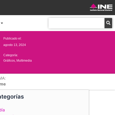
Buscar
Publicado el:
agosto 13, 2024
Categoría:
Gráficos
,
Multimedia
MA:
me
tegorías
día