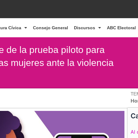
tura Cívica
Consejo General
Discursos
ABC Electoral
 de la prueba piloto para
 las mujeres ante la violencia
TE
Ho
Ca
Al 