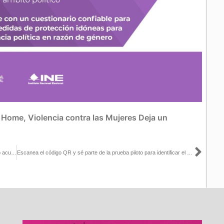
:
Home
,
Violencia contra las Mujeres
Deja un
Sigu
Mexicanas y mexicanos residentes en Orlando, este 10 de agosto acudan al consulado a realizar su trámite de Credencial para Votar
Escanea el código QR y sé parte de la prueba piloto para identificar el nivel de riesgo de las mujeres ante la violencia política en razón de género