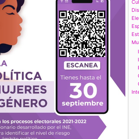
Cul
Di
El
Esp
Es
Mu
Int