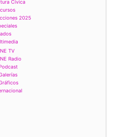
tura Cívica
scursos
ecciones 2025
eciales
tados
ltimedia
INE TV
INE Radio
Podcast
Galerías
Gráficos
ernacional