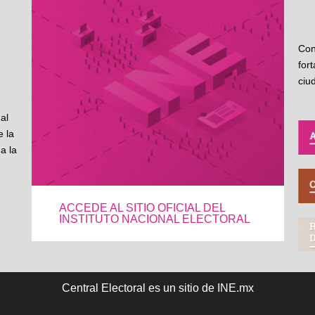
Con
for
ciu
al
 la
a la
ACCEDE AL SITIO OFICIAL DEL
INSTITUTO NACIONAL ELECTORAL
Central Electoral es un sitio de INE.mx