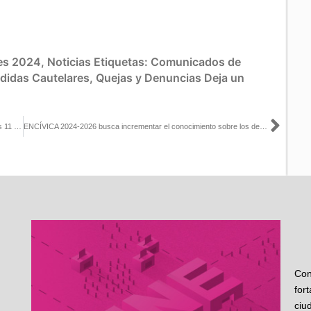
es 2024
,
Noticias
Etiquetas:
Comunicados de
didas Cautelares
,
Quejas y Denuncias
Deja un
Sigu
La distribución de representación proporcional será tomada por las 11 personas integrantes del Consejo General, al margen de distintas opiniones: Uuc-kib Espadas con Paco Ramírez
ENCÍVICA 2024-2026 busca incrementar el conocimiento sobre los derechos político-electorales de la ciudadanía
Con
for
ciu