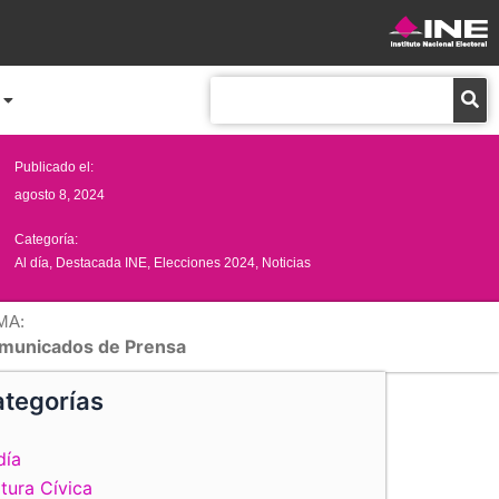
Buscar
Publicado el:
agosto 8, 2024
Categoría:
Al día
,
Destacada INE
,
Elecciones 2024
,
Noticias
MA:
municados de Prensa
tegorías
día
tura Cívica