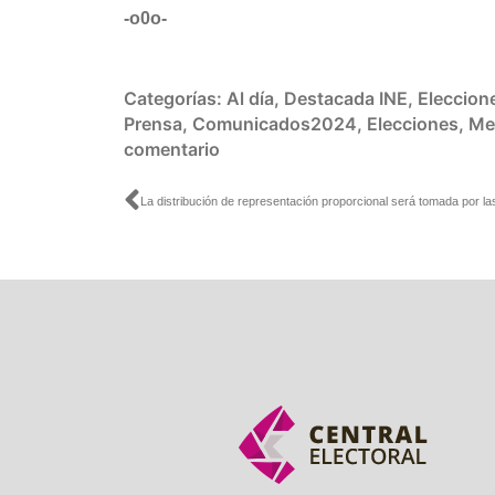
-o0o-
Categorías:
Al día
,
Destacada INE
,
Eleccion
Prensa
,
Comunicados2024
,
Elecciones
,
Me
comentario
Ant