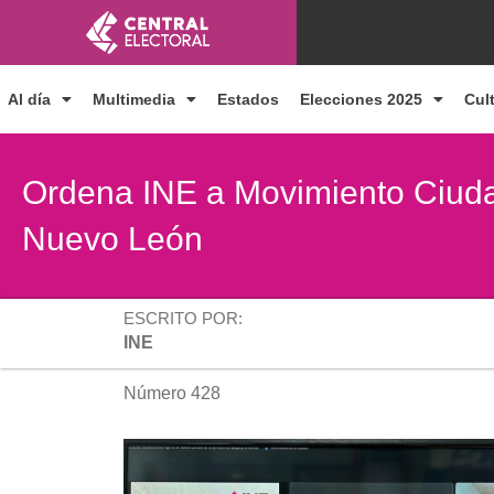
Ir
al
contenido
Al día
Multimedia
Estados
Elecciones 2025
Cul
Ordena INE a Movimiento Ciuda
Nuevo León
ESCRITO POR:
INE
Número 428