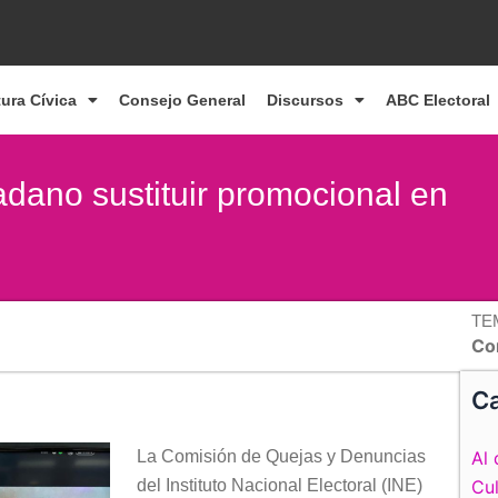
tura Cívica
Consejo General
Discursos
ABC Electoral
dano sustituir promocional en
TE
Co
Ca
La Comisión de Quejas y Denuncias
Al 
del Instituto Nacional Electoral (INE)
Cul