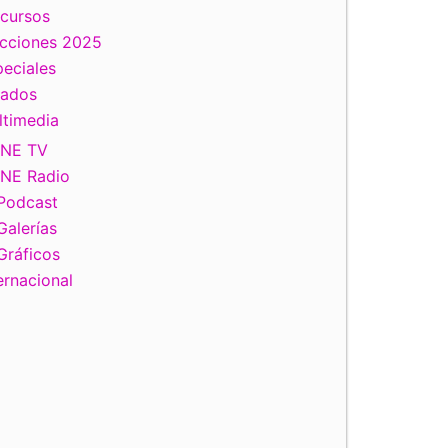
scursos
ecciones 2025
eciales
tados
ltimedia
INE TV
INE Radio
Podcast
Galerías
Gráficos
ernacional