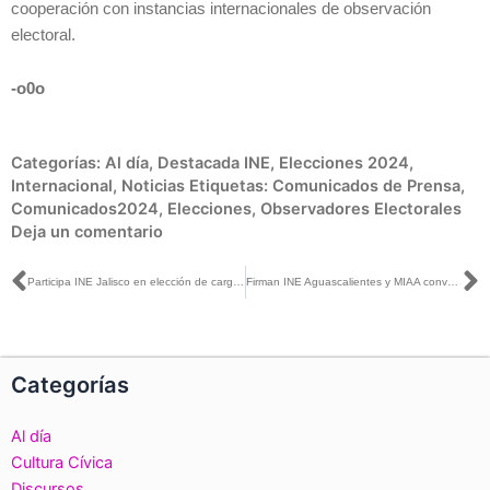
cooperación con instancias internacionales de observación
electoral.
-o0o
Categorías:
Al día
,
Destacada INE
,
Elecciones 2024
,
Internacional
,
Noticias
Etiquetas:
Comunicados de Prensa
,
Comunicados2024
,
Elecciones
,
Observadores Electorales
Deja un comentario
Ant
S
Participa INE Jalisco en elección de cargos del Ayuntamiento Infantil de Guadalajara 2024
Firman INE Aguascalientes y MIAA convenio de colaboración para promover el voto y el cuidado del agua
Categorías
Al día
Cultura Cívica
Discursos