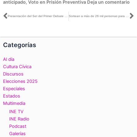
anticipado
,
Voto en Prisión Preventiva
Deja un comentario
Ant
S
Presentación del Set del Primer Debate Presidencial
Sortean a más de 26 mil personas para fungir como funcionariado de casilla en Yucatán
Categorías
Al día
Cultura Cívica
Discursos
Elecciones 2025
Especiales
Estados
Multimedia
INE TV
INE Radio
Podcast
Galerías