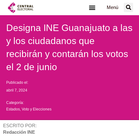
Ir
Menú
al
contenido
Designa INE Guanajuato a las
y los ciudadanos que
recibirán y contarán los votos
el 2 de junio
Publicado el:
abril 7, 2024
Categoría:
Estados
,
Voto y Elecciones
ESCRITO POR:
Redacción INE