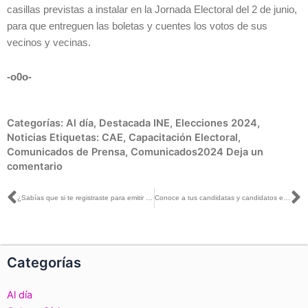
casillas previstas a instalar en la Jornada Electoral del 2 de junio,
para que entreguen las boletas y cuentes los votos de sus
vecinos y vecinas.
-o0o-
Categorías:
Al día
,
Destacada INE
,
Elecciones 2024
,
Noticias
Etiquetas:
CAE
,
Capacitación Electoral
,
Comunicados de Prensa
,
Comunicados2024
Deja un
comentario
Ant
S
¿Sabías que si te registraste para emitir tu voto extranjero el INE resguarda en todo momento tu sufragio?
Conoce a tus candidatas y candidatos en candidaturas.ine.mx
Categorías
Al día