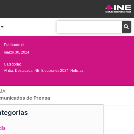
Buscar
Publicado el:
marzo 30, 2024
Categoría:
Al día
,
Destacada INE
,
Elecciones 2024
,
Noticias
MA:
municados de Prensa
tegorías
día