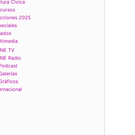
tura Cívica
scursos
ecciones 2025
eciales
tados
ltimedia
INE TV
INE Radio
Podcast
Galerías
Gráficos
ernacional