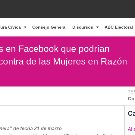
tura Cívica
Consejo General
Discursos
ABC Electoral
es en Facebook que podrían
n contra de las Mujeres en Razón
TE
Co
Ca
nera” de fecha 21 de marzo
Al 