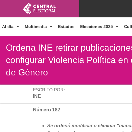
Ir
al
contenido
Al día
Multimedia
Estados
Elecciones 2025
Cul
Ordena INE retirar publicacion
configurar Violencia Política e
de Género
ESCRITO POR:
INE
Número 182
Se ordenó modificar o eliminar “maña