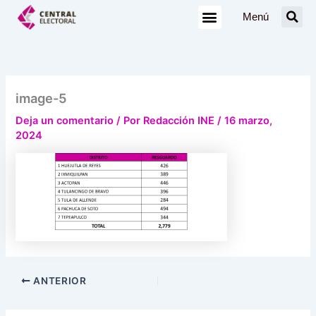
Ir
Menú
al
contenido
image-5
Deja un comentario
/ Por
Redacción INE
/
16 marzo,
2024
ANTERIOR