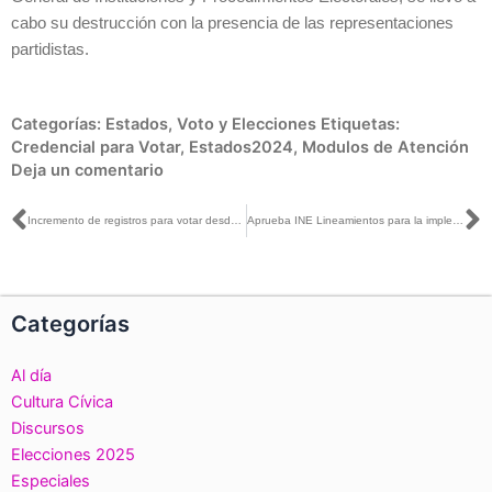
cabo su destrucción con la presencia de las representaciones
partidistas.
Categorías:
Estados
,
Voto y Elecciones
Etiquetas:
Credencial para Votar
,
Estados2024
,
Modulos de Atención
Deja un comentario
Ant
S
Incremento de registros para votar desde el extranjero es normal, INE garantiza la absoluta confiabilidad de la Lista Nominal: Arturo Castillo con Manuel López San Martín
Aprueba INE Lineamientos para la implementación del Fondo de Apoyo para la Observación Electoral
Categorías
Al día
Cultura Cívica
Discursos
Elecciones 2025
Especiales