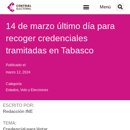
Ir
Menú
al
contenido
14 de marzo último día para
recoger credenciales
tramitadas en Tabasco
Publicado el:
marzo 12, 2024
Categoría:
Estados
,
Voto y Elecciones
ESCRITO POR:
Redacción INE
TEMA:
Credencial para Votar