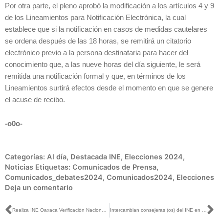
Por otra parte, el pleno aprobó la modificación a los artículos 4 y 9
de los Lineamientos para Notificación Electrónica, la cual
establece que si la notificación en casos de medidas cautelares
se ordena después de las 18 horas, se remitirá un citatorio
electrónico previo a la persona destinataria para hacer del
conocimiento que, a las nueve horas del día siguiente, le será
remitida una notificación formal y que, en términos de los
Lineamientos surtirá efectos desde el momento en que se genere
el acuse de recibo.
-o0o-
Categorías:
Al día
,
Destacada INE
,
Elecciones 2024
,
Noticias
Etiquetas:
Comunicados de Prensa
,
Comunicados_debates2024
,
Comunicados2024
,
Elecciones
Deja un comentario
Ant
S
Realiza INE Oaxaca Verificación Nacional Muestral
Intercambian consejeras (os) del INE en Puebla, buenas prácticas para el desarrollo de elecciones 2023-2024