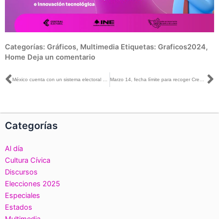
Categorías:
Gráficos
,
Multimedia
Etiquetas:
Graficos2024
,
Home
Deja un comentario
Ant
S
México cuenta con un sistema electoral sólido, eficaz y que garantiza elecciones libres y auténticas: Jaime Rivera con Carlos Zúñiga
Marzo 14, fecha límite para recoger Credencial para Votar: INE Guanajuato
Categorías
Al día
Cultura Cívica
Discursos
Elecciones 2025
Especiales
Estados
Multimedia