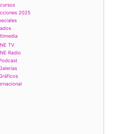
scursos
ecciones 2025
eciales
tados
ltimedia
INE TV
INE Radio
Podcast
Galerías
Gráficos
ernacional