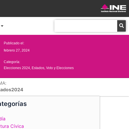
Buscar
Publicado el:
febrero 27, 2024
Categoría:
Elecciones 2024
,
Estados
,
Voto y Elecciones
MA:
tados2024
tegorías
día
tura Cívica