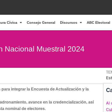
tura Cívica
Consejo General
Discursos
ABC Electoral
ón Nacional Muestral 2024
TE
Es
Ca
para integrar la Encuesta de Actualización y la
ronamiento, avance en la credencialización, así
Al 
sta nominal de electores.
Cul