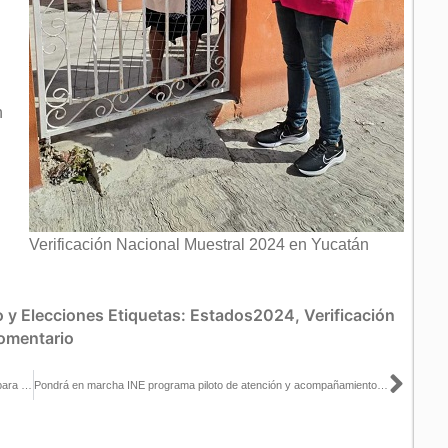
n
Verificación Nacional Muestral 2024 en Yucatán
 y Elecciones
Etiquetas:
Estados2024
,
Verificación
omentario
Sigu
Aprueba INE medidas de racionalidad y disciplina presupuestaria para el ejercicio 2024
Pondrá en marcha INE programa piloto de atención y acompañamiento jurídico para mujeres en situación de VPMRG