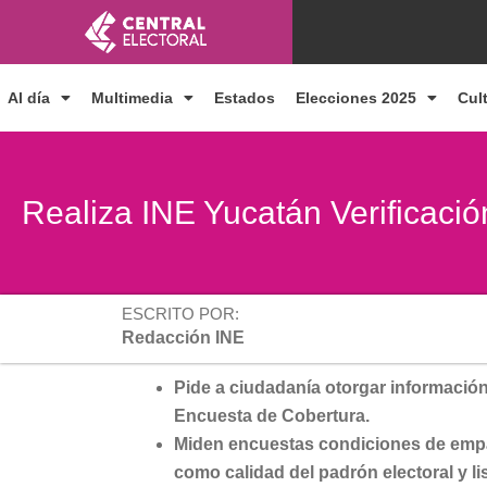
Ir
al
contenido
Al día
Multimedia
Estados
Elecciones 2025
Cul
Realiza INE Yucatán Verificaci
ESCRITO POR:
Redacción INE
Pide a ciudadanía otorgar información 
Encuesta de Cobertura.
Miden encuestas condiciones de empad
como calidad del padrón electoral y li