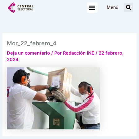
Ir
Menú
al
contenido
Mor_22_febrero_4
Deja un comentario
/ Por
Redacción INE
/
22 febrero,
2024