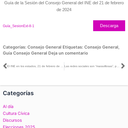
Guía de la Sesión del Consejo General del INE del 21 de febrero
de 2024
Descarga
Guía_SesionExt-8-1
Categorías:
Consejo General
Etiquetas:
Consejo General
,
Guía Consejo General
Deja un comentario
Ant
S
El INE en los estados, 21 de febrero de 2024
Las redes sociales son “maravillosas”, pero al mismo tiempo su uso requiere de una gran responsabilidad: Rita Bell López con Jaime Núñez
Categorías
Al día
Cultura Cívica
Discursos
Elecciones 2025