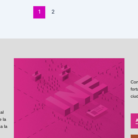
1
2
Con
for
ciu
al
 la
a la