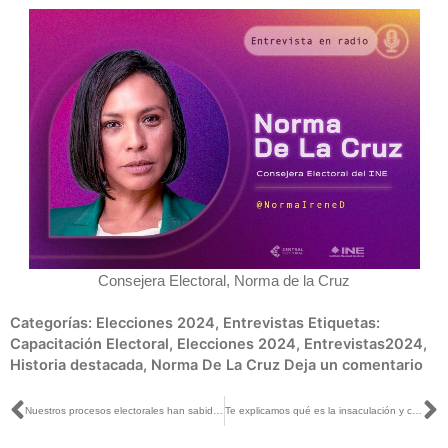
Consejera Electoral, Norma de la Cruz
Categorías:
Elecciones 2024
,
Entrevistas
Etiquetas:
Capacitación Electoral
,
Elecciones 2024
,
Entrevistas2024
,
Historia destacada
,
Norma De La Cruz
Deja un comentario
Ant
S
Nuestros procesos electorales han sabido sobrevivir sin poner en riesgo a sus trabajadores: Uuc Kib Espadas con Denise Maerker
Te explicamos qué es la insaculación y cómo la utilizamos en el INE para seleccionar a la ciudadanía que será funcionaria o funcionario de casilla en las elecciones 2024