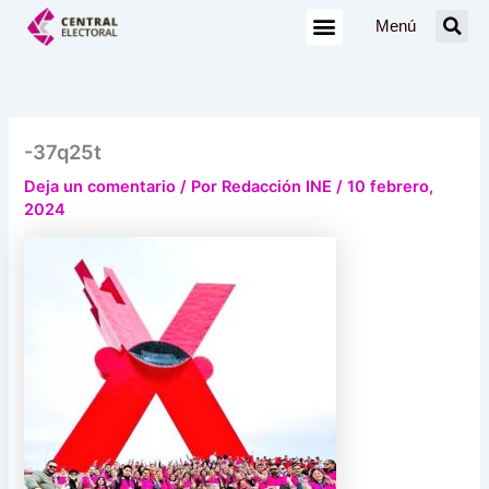
Ir
Menú
al
contenido
-37q25t
Deja un comentario
/ Por
Redacción INE
/
10 febrero,
2024