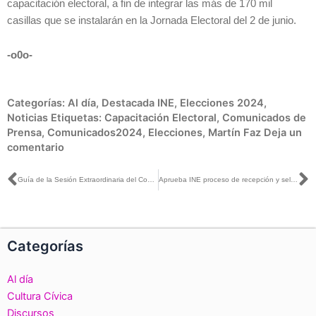
capacitación electoral, a fin de integrar las más de 170 mil
casillas que se instalarán en la Jornada Electoral del 2 de junio.
-o0o-
Categorías:
Al día
,
Destacada INE
,
Elecciones 2024
,
Noticias
Etiquetas:
Capacitación Electoral
,
Comunicados de
Prensa
,
Comunicados2024
,
Elecciones
,
Martín Faz
Deja un
comentario
Ant
S
Guía de la Sesión Extraordinaria del Consejo General, 8 de febrero de 2024
Aprueba INE proceso de recepción y selección de las preguntas ciudadanas para el primer debate presidencial
Categorías
Al día
Cultura Cívica
Discursos