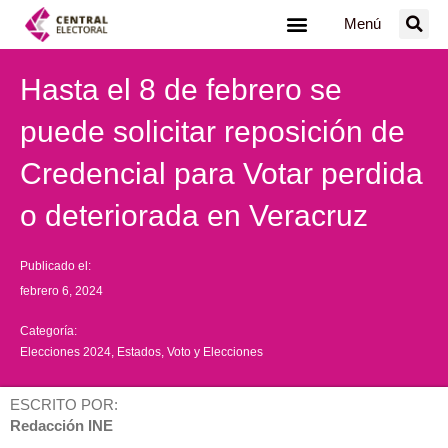
Ir
Menú
al
contenido
Hasta el 8 de febrero se
puede solicitar reposición de
Credencial para Votar perdida
o deteriorada en Veracruz
Publicado el:
febrero 6, 2024
Categoría:
Elecciones 2024
,
Estados
,
Voto y Elecciones
ESCRITO POR:
Redacción INE