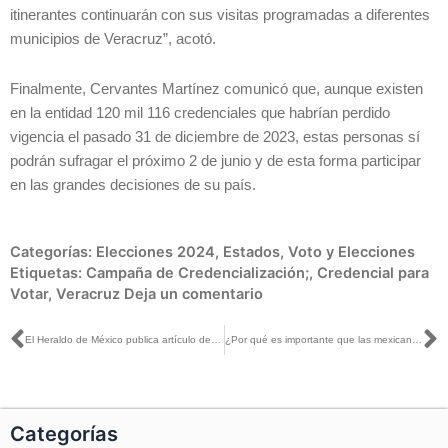
itinerantes continuarán con sus visitas programadas a diferentes
municipios de Veracruz”, acotó.
Finalmente, Cervantes Martínez comunicó que, aunque existen
en la entidad 120 mil 116 credenciales que habrían perdido
vigencia el pasado 31 de diciembre de 2023, estas personas sí
podrán sufragar el próximo 2 de junio y de esta forma participar
en las grandes decisiones de su país.
Categorías:
Elecciones 2024
,
Estados
,
Voto y Elecciones
Etiquetas:
Campaña de Credencialización;
,
Credencial para
Votar
,
Veracruz
Deja un comentario
Ant
S
El Heraldo de México publica artículo de la Consejera Electoral Dania Ravel, titulado: El monitoreo noticioso en las precampañas federales
¿Por qué es importante que las mexicanas y mexicanos residentes en el extranjero voten?
Categorías