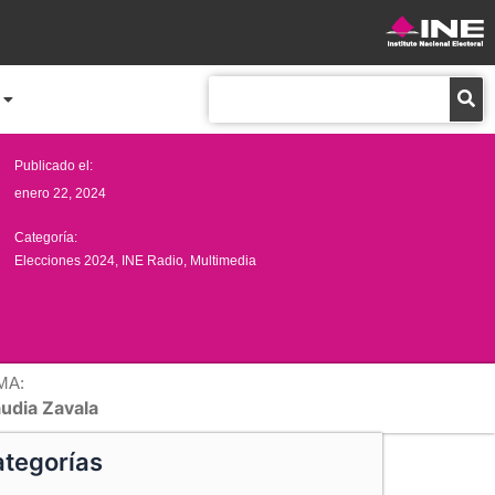
Buscar
Publicado el:
enero 22, 2024
Categoría:
Elecciones 2024
,
INE Radio
,
Multimedia
MA:
audia Zavala
tegorías