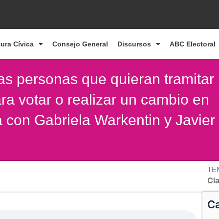
tura Cívica
Consejo General
Discursos
ABC Electoral
as personas que quieran tramitar
ra votar o realizar un cambio en
a con Gabriela Warkentin y Javier
TE
Cl
Ca