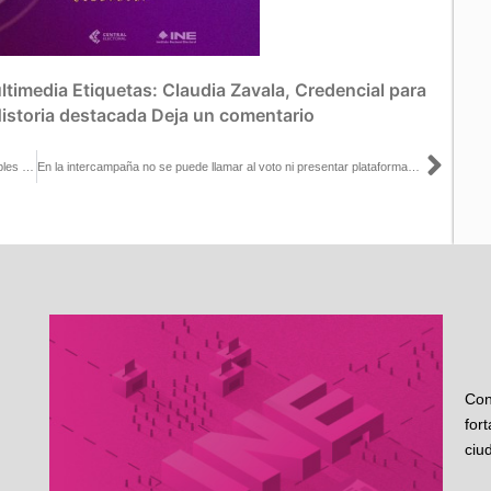
ltimedia
Etiquetas:
Claudia Zavala
,
Credencial para
istoria destacada
Deja un comentario
Sigu
Recuerda que ya puedes tramitar tu Credencial para Votar si cumples 18 años antes del 2 de junio
En la intercampaña no se puede llamar al voto ni presentar plataformas políticas: Norma De La Cruz con Mario Campos
Con
for
ciu