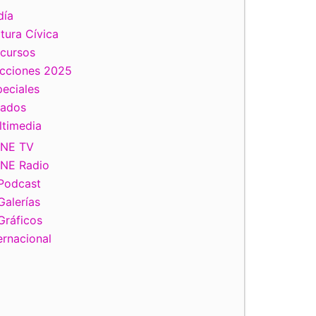
día
tura Cívica
scursos
ecciones 2025
eciales
tados
ltimedia
INE TV
INE Radio
Podcast
Galerías
Gráficos
ernacional