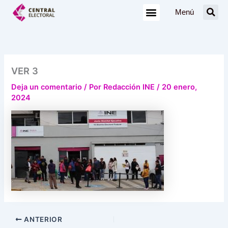
Ir
Menú
al
contenido
VER 3
Deja un comentario
/ Por
Redacción INE
/
20 enero,
2024
ANTERIOR