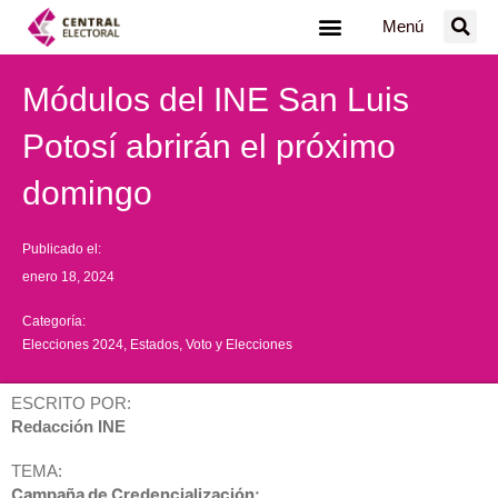
Ir
Menú
al
contenido
Módulos del INE San Luis
Potosí abrirán el próximo
domingo
Publicado el:
enero 18, 2024
Categoría:
Elecciones 2024
,
Estados
,
Voto y Elecciones
ESCRITO POR:
Redacción INE
TEMA:
Campaña de Credencialización;