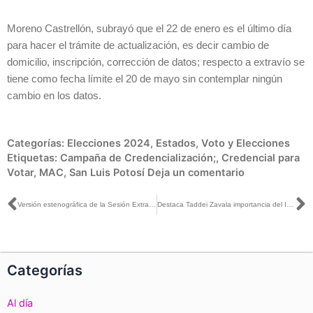
Moreno Castrellón, subrayó que el 22 de enero es el último día
para hacer el trámite de actualización, es decir cambio de
domicilio, inscripción, corrección de datos; respecto a extravío se
tiene como fecha límite el 20 de mayo sin contemplar ningún
cambio en los datos.
Categorías:
Elecciones 2024
,
Estados
,
Voto y Elecciones
Etiquetas:
Campaña de Credencialización;
,
Credencial para
Votar
,
MAC
,
San Luis Potosí
Deja un comentario
Ant
S
Versión estenográfica de la Sesión Extraordinaria del Consejo General, 18 de enero de 2024
Destaca Taddei Zavala importancia del INE como institución autónoma para organizar elecciones
Categorías
Al día