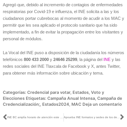
Agregó que, debido al incremento de contagios de enfermedades
respiratorias por Covid-19 e influenza, el INE solicita a las y los
ciudadanos portar cubrebocas al momento de acudir a los MAC y
permitir que les sea aplicado el protocolo sanitario que ha sido
implementado, a fin de evitar la propagación entre los visitantes y
personal de módulos.
La Vocal del INE puso a disposición de la ciudadanía los números
telefónicos
800 433 2000
y
24646 25299
, la página del
INE
y las
redes sociales del INE Tlaxcala de Facebook y X, antes Twitter,
para obtener más información sobre ubicación y tema.
Categorías:
Credencial para votar
,
Estados
,
Voto y
Elecciones
Etiquetas:
Campaña Anual Intensa
,
Campaña de
Credencialización;
,
Estados2024
,
MAC
Deja un comentario
Ant
S
INE BC amplía horario de atención este fin de semana para tramitar la Credencial para Votar
Aprueba INE formatos y sedes de los debates entre las candidaturas a la Presidencia de la República