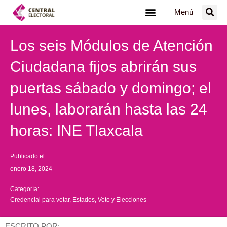
Ir
Menú
al
contenido
Los seis Módulos de Atención
Ciudadana fijos abrirán sus
puertas sábado y domingo; el
lunes, laborarán hasta las 24
horas: INE Tlaxcala
Publicado el:
enero 18, 2024
Categoría:
Credencial para votar
,
Estados
,
Voto y Elecciones
ESCRITO POR: