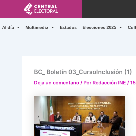
Ir
al
contenido
Al día
Multimedia
Estados
Elecciones 2025
Cul
BC_ Boletín 03_CursoInclusión (1)
Deja un comentario
/ Por
Redacción INE
/
15