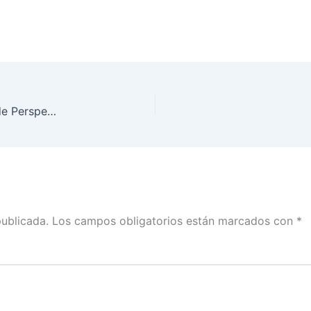
Vocales del INE Baja California recibieron curso de Perspectiva de Inclusión para el Proceso Electoral 2023-2024
publicada.
Los campos obligatorios están marcados con
*